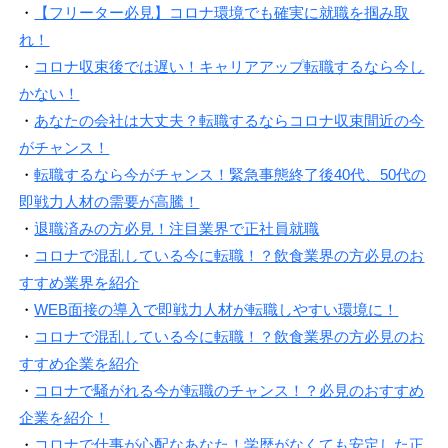
・
【フリーター必見】コロナ環境でも確実に就職を掴み取
れ！
・
コロナ収束後では遅い！キャリアアップ転職するなら今し
かない！
・
あなたの会社は大丈夫？転職するならコロナ収束間近の今
がチャンス！
・
転職するなら今がチャンス！緊急事態終了後40代、50代の
即戦力人材の需要が高騰！
・
退職済みの方必見！注目業界で正社員就職
・
コロナで混乱している今に転職！？飲食業界の方必見のお
すすめ業界を紹介
・
WEB面接の導入で即戦力人材が転職しやすい環境に！
・
コロナで混乱している今に転職！？飲食業界の方必見のお
すすめ企業を紹介
・
コロナで騒がれる今が転職のチャンス！？必見のおすすめ
企業を紹介！
・
コロナで仕事が心配なあなた！学歴がなくても安定した正