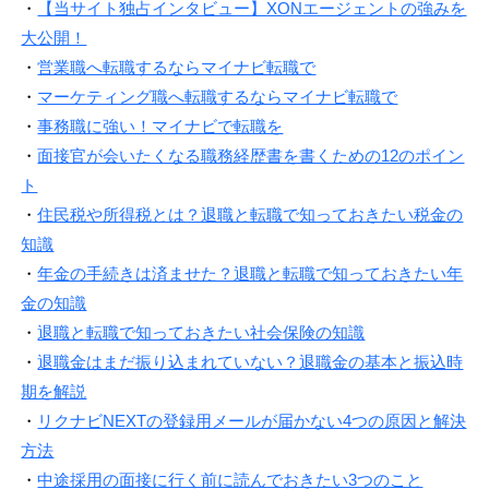
・
【当サイト独占インタビュー】XONエージェントの強みを
大公開！
・
営業職へ転職するならマイナビ転職で
・
マーケティング職へ転職するならマイナビ転職で
・
事務職に強い！マイナビで転職を
・
面接官が会いたくなる職務経歴書を書くための12のポイン
ト
・
住民税や所得税とは？退職と転職で知っておきたい税金の
知識
・
年金の手続きは済ませた？退職と転職で知っておきたい年
金の知識
・
退職と転職で知っておきたい社会保険の知識
・
退職金はまだ振り込まれていない？退職金の基本と振込時
期を解説
・
リクナビNEXTの登録用メールが届かない4つの原因と解決
方法
・
中途採用の面接に行く前に読んでおきたい3つのこと