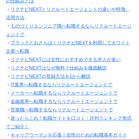
の仕組みとは
・
リクナビNEXTとリクルートエージェントの違いや特徴、
活用方法
・
ものづくりエンジニア職へ転職するならリクルートエージ
ェントで
・
ブラックとおさらば！リクナビNEXTを利用してホワイト
企業へ転職
・
リクナビNEXTには女性におすすめできる求人が多い
・
リクナビNEXTはなぜ無料？仕組みを徹底解説
・
リクナビNEXTの登録方法を1から解説
・
IT業界へ転職するならリクルートエージェントで
・
メーカーへ転職するならリクルートエージェントで
・
金融業界へ転職するならリクルートエージェントで
・
営業職へ転職するならリクルートエージェントで
・
迷ったらこれ！転職サイトを口コミ・評判ランキング形式
でご紹介！
・
キャリアウーマンを応援！女性のための転職基本ガイド