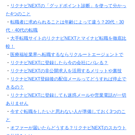
・
リクナビNEXTの「グッドポイント診断」を使って分かっ
た4つのこと
・
転職者に求められることは年齢によって違う？20代・30
代・40代の転職
・
大手転職サイトのリクナビNEXTとマイナビ転職を徹底比
較！
・
医療福祉業界へ転職するならリクルートエージェントで
・
リクナビNEXTに登録したら今の会社にバレる？
・
リクナビNEXTの非公開求人を活用するメリットや裏技
・
リクナビNEXT登録後の配信メールってどうすれば停止で
きるの？
・
リクナビNEXTに登録しても迷惑メールや営業電話が一切
ありません
・
今すぐ転職をしたいと思わない人が準備しておく3つのこ
と
・
オファーが届いたらどうする？リクナビNEXTのスカウト