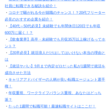
社員に転職できる秘訣を紹介！
・
コロナで騒がれる今が就職のチャンス！？20代フリーター
必見のおすすめ企業を紹介！
・
【40代～50代必見】未経験でも年間休日120日でも年収
600万に届く！？
・
【飲食業界】高卒・未経験でも月収35万以上稼げるってホ
ント？
・
【20卒必見】就活浪人だけはしてはいけない本当の理由と
は
・
【就活ヤバい】9月まで内定ゼロだった私が1週間で就活を
成功させた方法
・
キャリアアドバイザーの人柄が良い転職エージェント選手
権！
・
年収重視、ワークライフバランス重視、あなたはどっち
派？
・
たった1週間で転職可能！最速転職サイトはここだ！