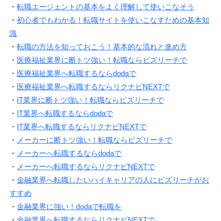
・
転職エージェントの基本をよく理解して使いこなそう
・
初心者でもわかる！転職サイトを使いこなすための基本知
識
・
転職の方法を知っておこう！基本的な流れと進め方
・
医療福祉業界に断トツ強い！転職ならビズリーチで
・
医療福祉業界へ転職するならdodaで
・
医療福祉業界へ転職するならリクナビNEXTで
・
IT業界に断トツ強い！転職ならビズリーチで
・
IT業界へ転職するならdodaで
・
IT業界へ転職するならリクナビNEXTで
・
メーカーに断トツ強い！転職ならビズリーチで
・
メーカーへ転職するならdodaで
・
メーカーへ転職するならリクナビNEXTで
・
金融業界へ転職したいハイキャリアの人にビズリーチがお
すすめ
・
金融業界に強い！dodaで転職を
・
金融業界へ転職するならリクナビNEXTで