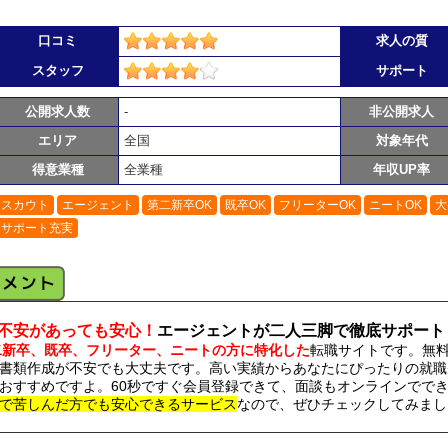
口コミ
求人の質
スタッフ
サポート
公開求人数
-
非公開求人
エリア
全国
対象年代
得意業種
全業種
年収UP率
スカウト
エージェント
第二新卒OK
既卒OK
フリーターOK
ニートOK
大
サポート充実
不安があっても安心！
エージェントが二人三脚で徹底サポート
二新卒、既卒、フリーター、ニートの方に特化した
転職サイトです。無
書類作成が不安でも大丈夫です。高い実績からあなたにぴったりの就職
おすすめですよ。60秒ですぐ会員登録できて、面談もオンラインでで
で苦しんだ方でも安心できるサービス
なので、ぜひチェックしてみまし