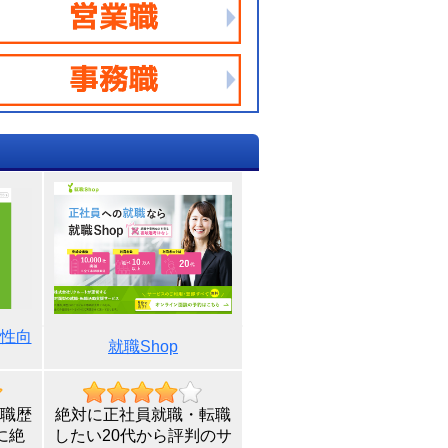
性向
就職Shop
職歴
絶対に正社員就職・転職
に絶
したい20代から評判のサ