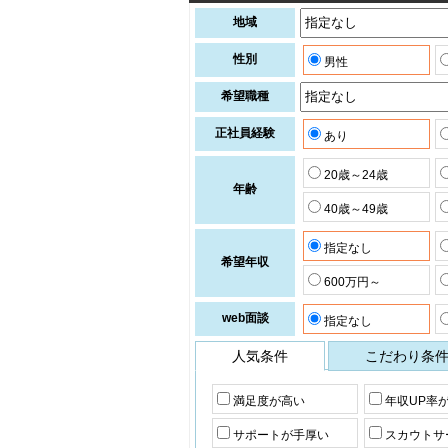
地域
性別
男性
希望職種
正社員経験
あり
20歳～24歳
年齢
40歳～49歳
指定なし
希望年収
600万円～
web面談
指定なし
人気条件
こだわり条
満足度が高い
年収UP率
サポートが手厚い
スカウトサ