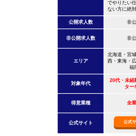
でやりたい
ない方に絶
公開求人数
非
非公開求人数
非
北海道・宮
エリア
西・東海・
福
20代・未
対象年代
ター
得意業種
全
公式
公式サイト