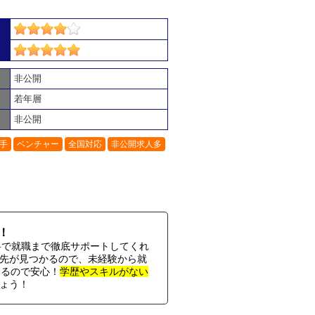
非公開
若年層
非公開
手
ベンチャー
全国対応
非公開求人多
！
料で就職まで徹底サポートしてくれ
先が見つかるので、未経験から就
きるので安心！
学歴やスキルがない
ょう！