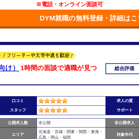
※電話・オンライン面談可
DYM就職の無料登録・詳細はこ
向け）
1時間の面談で適職が見つ
総合評価
口コミ
求人の質
スタッフ
サポート
公開求人数
非公開
非公開求人
北海道・宮城・関東・関西・東海・
エリア
対象年代
広島・岡山・福岡