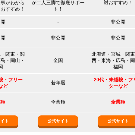
仕事がわから
が二人三脚で徹底サポー
対おすすめ！
対おすすめ！
ト！
公開
-
非公開
公開
非公開
非公開
城・関東・関
北海道・宮城・関東
広島・岡山・
全国
西・東海・広島・岡
岡
福岡
経験・フリー
20代・未経験・フ
若年層
など
ターなど
業種
全業種
全業種
サイト
公式サイト
公式サイト