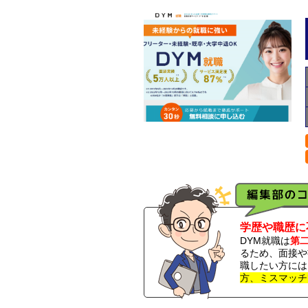
学歴や職歴に
DYM就職は
第
るため、面接や
職したい方には
方、ミスマッチ