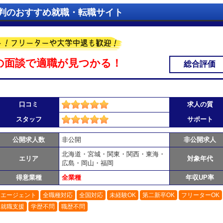
判のおすすめ就職・転職サイト
の面談で適職が見つかる！
総合評価
口コミ
求人の質
スタッフ
サポート
公開求人数
非公開
非公開求人
北海道・宮城・関東・関西・東海・
エリア
対象年代
広島・岡山・福岡
得意業種
全業種
年収UP率
エージェント
全職種対応
全国対応
未経験OK
第二新卒OK
フリーターOK
就職支援
学歴不問
職歴不問