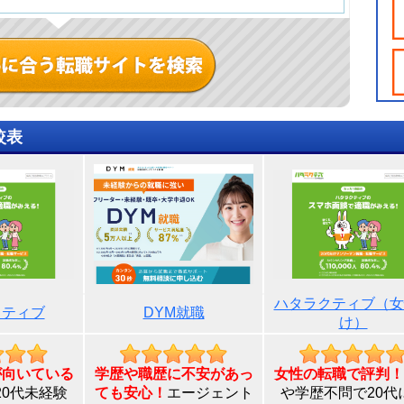
較表
ハタラクティブ（女
クティブ
DYM就職
け）
が向いている
学歴や職歴に不安があっ
女性の転職で評判！
20代未経験
ても安心！
エージェント
や学歴不問で20代