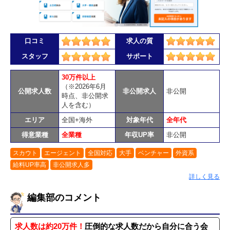
口コミ
求人の質
スタッフ
サポート
30万件以上
（※2026年6月
公開求人数
非公開求人
非公開
時点、非公開求
人を含む）
エリア
全国+海外
対象年代
全年代
得意業種
全業種
年収UP率
非公開
スカウト
エージェント
全国対応
大手
ベンチャー
外資系
給料UP率高
非公開求人多
詳しく見る
編集部のコメント
求人数は約20万件！
圧倒的な求人数だから自分に合う会