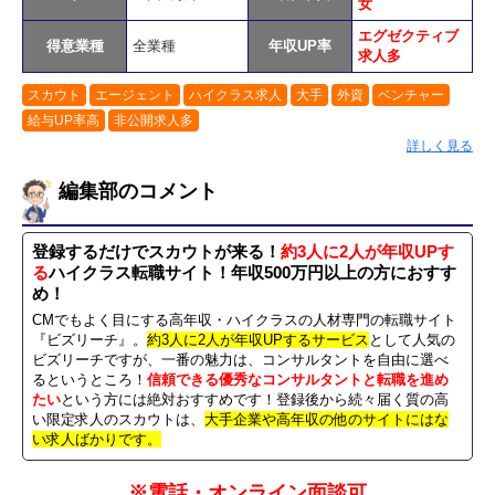
女
エグゼクティブ
得意業種
全業種
年収UP率
求人多
スカウト
エージェント
ハイクラス求人
大手
外資
ベンチャー
給与UP率高
非公開求人多
詳しく見る
編集部のコメント
登録するだけでスカウトが来る！
約3人に2人が年収UPす
る
ハイクラス転職サイト！年収500万円以上の方におすす
め！
CMでもよく目にする高年収・ハイクラスの人材専門の転職サイト
『ビズリーチ』。
約3人に2人が年収UPするサービス
として人気の
ビズリーチですが、一番の魅力は、コンサルタントを自由に選べ
るというところ！
信頼できる優秀なコンサルタントと転職を進め
たい
という方には絶対おすすめです！登録後から続々届く質の高
い限定求人のスカウトは、
大手企業や高年収の他のサイトにはな
い求人ばかりです。
※電話・オンライン面談可