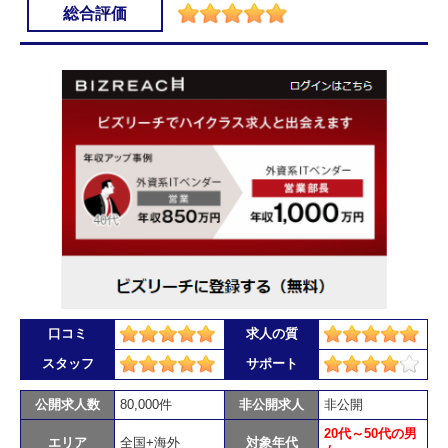
総合評価
口コミ
求人の質
スタッフ
サポート
公開求人数
80,000件
非公開求人
非公開
20代～50代の男
エリア
全国+海外
対象年代