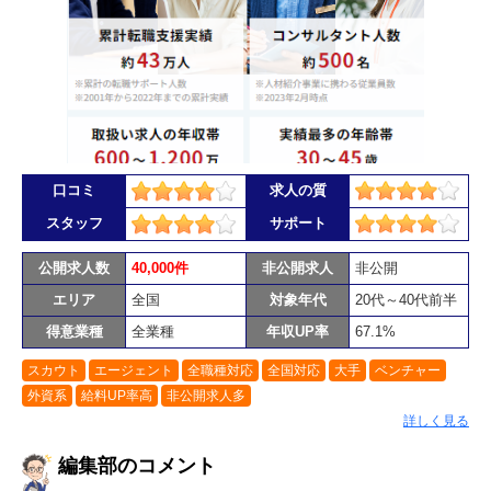
口コミ
求人の質
スタッフ
サポート
公開求人数
40,000件
非公開求人
非公開
エリア
全国
対象年代
20代～40代前半
得意業種
全業種
年収UP率
67.1%
スカウト
エージェント
全職種対応
全国対応
大手
ベンチャー
外資系
給料UP率高
非公開求人多
詳しく見る
編集部のコメント