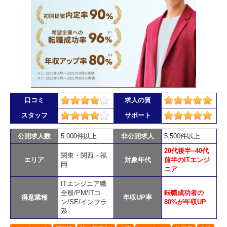
口コミ
求人の質
スタッフ
サポート
公開求人数
5,000件以上
非公開求人
5,500件以上
20代後半~40代
関東・関西・福
エリア
対象年代
前半のITエンジ
岡
ニア
ITエンジニア職
全般/PM/ITコ
転職成功者の
得意業種
年収UP率
ン/SE/インフラ
80%が年収UP
系