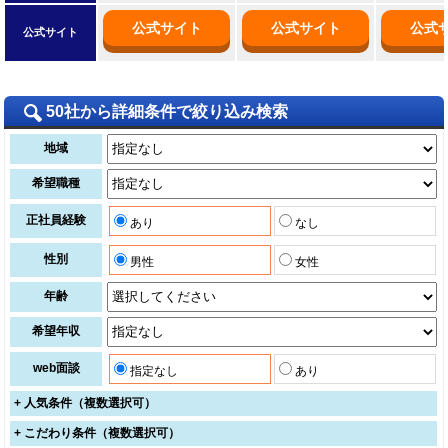
公式サイト
公式サイト
公式
公式サイト
50社から詳細条件で絞り込み検索
地域
希望職種
正社員経験
あり
なし
性別
男性
女性
年齢
希望年収
web面談
指定なし
あり
+
人気条件（複数選択可）
+
こだわり条件（複数選択可）