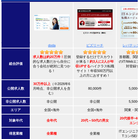
doda
ビズリーチ
レバテッ
求人数は約20万件！
圧倒
登録するだけでスカウト
首都圏、関
的な求人数だから自分に
が来る！
約3人に2人が年
のIT/Web
総合評価
合う会社が絶対に見つか
収UPする
ハイクラス転職
対登録
る！
サイト！年収500万円以
上の方におすすめ！
30万件以上
（※2026年6
公開求人数
月時点、非公開求人を含
80,000件
5,00
む）
非公開求人数
非公開
非公開
5,50
エリア
全国+海外
全国+海外
関東・関
20代後半~4
対象年代
全年代
20代～50代の男女
エン
ITエンジニア
得意業種
全業種
全業種
Tコン/SE