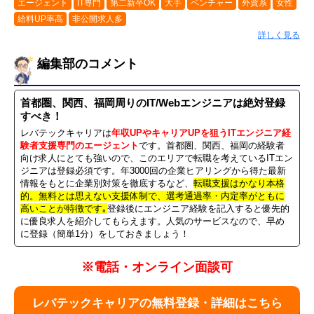
エージェント
IT専門
第二新卒OK
大手
ベンチャー
外資系
女性
給料UP率高
非公開求人多
詳しく見る
編集部のコメント
首都圏、関西、福岡周りのIT/Webエンジニアは絶対登録
すべき！
レバテックキャリアは
年収UPやキャリアUPを狙うITエンジニア経
験者支援専門のエージェント
です。首都圏、関西、福岡の経験者
向け求人にとても強いので、このエリアで転職を考えているITエン
ジニアは登録必須です。年3000回の企業ヒアリングから得た最新
情報をもとに企業別対策を徹底するなど、
転職支援はかなり本格
的。無料とは思えない支援体制で、選考通過率・内定率がともに
高いことが特徴です｡
登録後にエンジニア経験を記入すると優先的
に優良求人を紹介してもらえます。人気のサービスなので、早め
に登録（簡単1分）をしておきましょう！
※電話・オンライン面談可
レバテックキャリアの無料登録・詳細はこちら