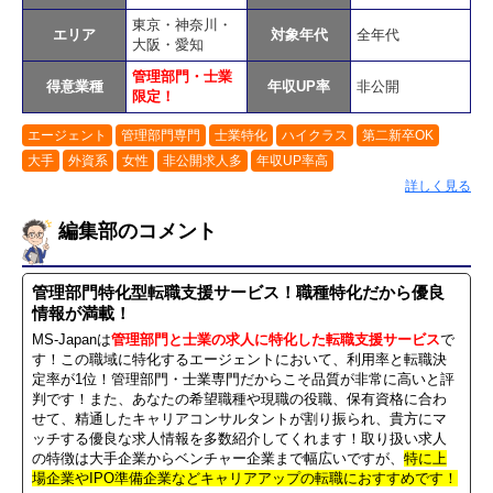
東京・神奈川・
エリア
対象年代
全年代
大阪・愛知
管理部門・士業
得意業種
年収UP率
非公開
限定！
エージェント
管理部門専門
士業特化
ハイクラス
第二新卒OK
大手
外資系
女性
非公開求人多
年収UP率高
詳しく見る
編集部のコメント
管理部門特化型転職支援サービス！職種特化だから優良
情報が満載！
MS-Japanは
管理部門と士業の求人に特化した転職支援サービス
で
す！この職域に特化するエージェントにおいて、利用率と転職決
定率が1位！管理部門・士業専門だからこそ品質が非常に高いと評
判です！また、あなたの希望職種や現職の役職、保有資格に合わ
せて、精通したキャリアコンサルタントが割り振られ、貴方にマ
ッチする優良な求人情報を多数紹介してくれます！取り扱い求人
の特徴は大手企業からベンチャー企業まで幅広いですが、
特に上
場企業やIPO準備企業などキャリアアップの転職におすすめです！