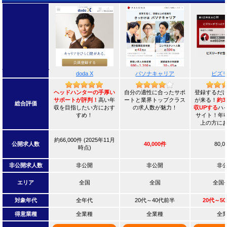
doda X
パソナキャリア
ビズ
ヘッドハンターの手厚い
自分の適性に合ったサポ
登録するだ
サポートが評判！
高い年
ートと業界トップクラス
が来る！
約3
総合評価
収を目指したい方におす
の求人数が魅力！
収UPする
ハ
すめ！
サイト！年収
上の方に
約66,000件 (2025年11月
公開求人数
40,000件
80,
時点)
非公開求人数
非公開
非公開
非
エリア
全国
全国
全国
対象年代
全年代
20代～40代前半
20代～5
得意業種
全業種
全業種
全