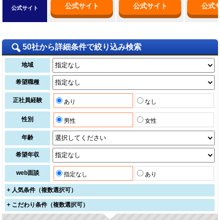
公式サイト
公式サイト
公式
公式サイト
50社から詳細条件で絞り込み検索
地域
希望職種
正社員経験
あり
なし
性別
男性
女性
年齢
希望年収
web面談
指定なし
あり
+
人気条件（複数選択可）
+
こだわり条件（複数選択可）