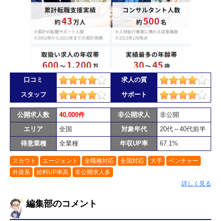
口コミ
求人の質
スタッフ
サポート
公開求人数
40,000件
非公開求人
非公開
エリア
全国
対象年代
20代～40代前半
得意業種
全業種
年収UP率
67.1%
スカウト
エージェント
全職種対応
全国対応
大手
ベンチャー
外資系
給料UP率高
非公開求人多
詳しく見る
編集部のコメント