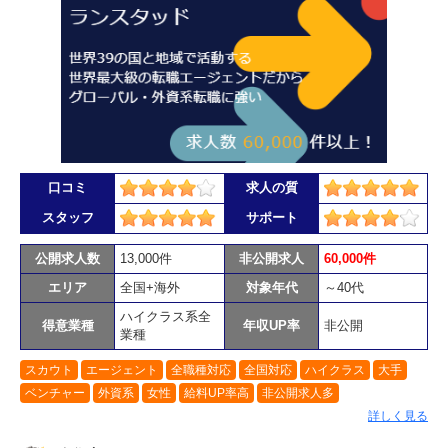
口コミ
求人の質
スタッフ
サポート
公開求人数
13,000件
非公開求人
60,000件
エリア
全国+海外
対象年代
～40代
ハイクラス系全
得意業種
年収UP率
非公開
業種
スカウト
エージェント
全職種対応
全国対応
ハイクラス
大手
ベンチャー
外資系
女性
給料UP率高
非公開求人多
詳しく見る