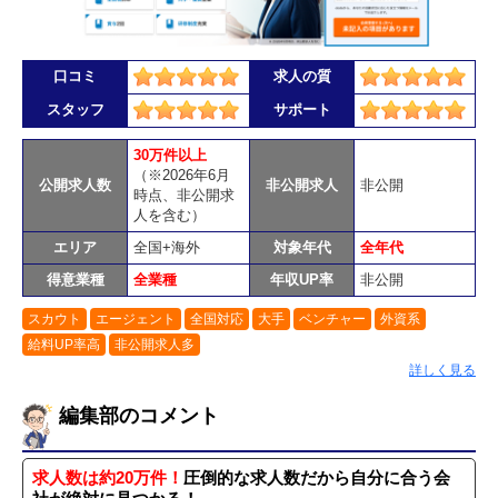
口コミ
求人の質
スタッフ
サポート
30万件以上
（※2026年6月
公開求人数
非公開求人
非公開
時点、非公開求
人を含む）
エリア
全国+海外
対象年代
全年代
得意業種
全業種
年収UP率
非公開
スカウト
エージェント
全国対応
大手
ベンチャー
外資系
給料UP率高
非公開求人多
詳しく見る
編集部のコメント
求人数は約20万件！
圧倒的な求人数だから自分に合う会