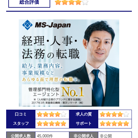
総合評価
口コミ
求人の質
スタッフ
サポート
公開求人数
45,000件
非公開求人
非公開