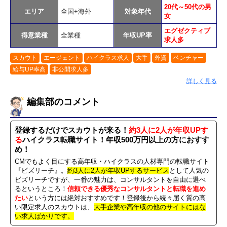
20代～50代の男
エリア
全国+海外
対象年代
女
エグゼクティブ
得意業種
全業種
年収UP率
求人多
スカウト
エージェント
ハイクラス求人
大手
外資
ベンチャー
給与UP率高
非公開求人多
詳しく見る
編集部のコメント
登録するだけでスカウトが来る！
約3人に2人が年収UPす
る
ハイクラス転職サイト！年収500万円以上の方におすす
め！
CMでもよく目にする高年収・ハイクラスの人材専門の転職サイト
『ビズリーチ』。
約3人に2人が年収UPするサービス
として人気の
ビズリーチですが、一番の魅力は、コンサルタントを自由に選べ
るというところ！
信頼できる優秀なコンサルタントと転職を進め
たい
という方には絶対おすすめです！登録後から続々届く質の高
い限定求人のスカウトは、
大手企業や高年収の他のサイトにはな
い求人ばかりです。