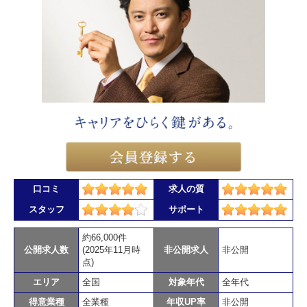
口コミ
求人の質
スタッフ
サポート
約66,000件
公開求人数
(2025年11月時
非公開求人
非公開
点)
エリア
全国
対象年代
全年代
得意業種
全業種
年収UP率
非公開