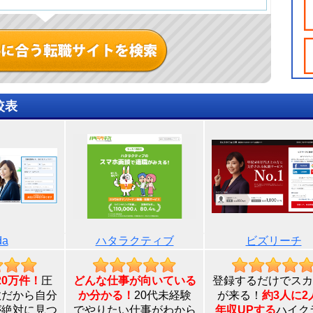
較表
da
ハタラクティブ
ビズリーチ
20万件！
圧
どんな仕事が向いている
登録するだけでスカ
数だから自分
か分かる！
20代未経験
が来る！
約3人に2
が絶対に見つ
でやりたい仕事がわから
年収UPする
ハイク