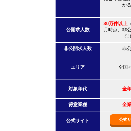
か
30万件以上
（
公開求人数
月時点、非
む
非公開求人数
非
エリア
全国
対象年代
全
得意業種
全
公式
公式サイト