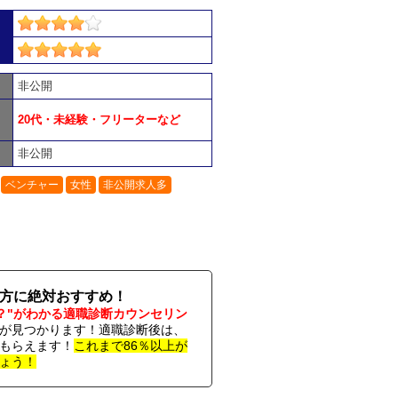
非公開
20代・未経験・フリーターなど
非公開
ベンチャー
女性
非公開求人多
い方に絶対おすすめ！
？"がわかる適職診断カウンセリン
が見つかります！適職診断後は、
もらえます！
これまで86％以上が
ょう！