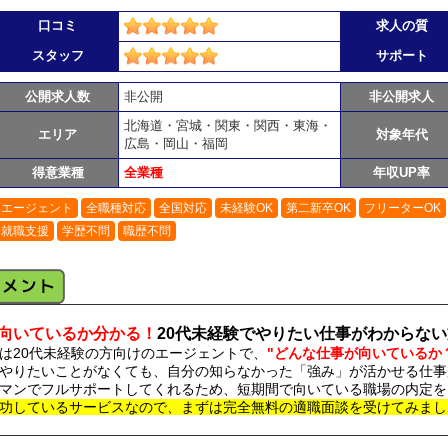
口コミ
求人の質
スタッフ
サポート
公開求人数
非公開
非公開求人
北海道・宮城・関東・関西・東海・
エリア
対象年代
広島・岡山・福岡
得意業種
全業種
年収UP率
エージェント
全職種対応
全国対応
未経験OK
第二新卒OK
フリーターOK
就職支援
学歴不問
職歴不問
向いているか分かる！
20代未経験でやりたい仕事がわからな
は20代未経験の方向けのエージェントで、
"どんな仕事が向いているか
やりたいことがなくても、自分の知らなかった「強み」が活かせる仕事
マンでフルサポートしてくれるため、短期間で向いている職場の内定を
功しているサービスなので、まずは完全無料の適職面談を受けてみまし