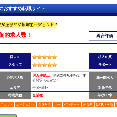
のおすすめ転職サイト
倒的求人数！
総合評価
口コミ
求人の質
スタッフ
サポート
30万件以上
（※2026年6月時点、非
公開求人数
非公開求人
公開求人を含む）
エリア
全国+海外
対象年代
得意業種
全業種
年収UP率
スカウト
エージェント
全国対応
大手
ベンチャー
外資系
給料UP率高