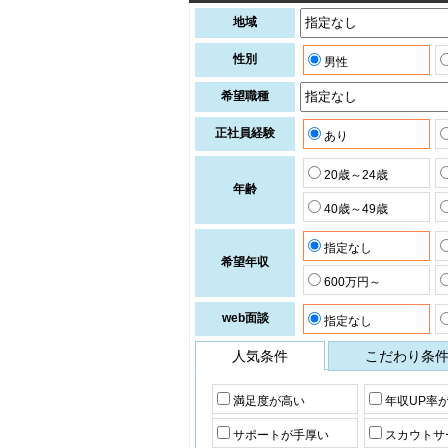
地域
性別
男性
希望職種
正社員経験
あり
20歳～24歳
年齢
40歳～49歳
指定なし
希望年収
600万円～
web面談
指定なし
人気条件
こだわり条
満足度が高い
年収UP率
サポートが手厚い
スカウトサ