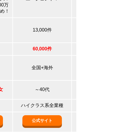
00万
め！
）
13,000件
40,000件
60,000件
非公開
全国+海外
全国
女
～40代
20代～40代前半
ハイクラス系全業種
全業種
公式サイト
公式サイト