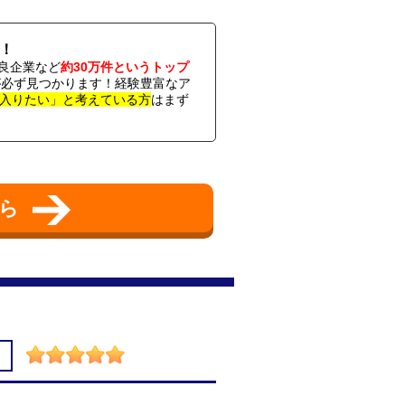
！
良企業など
約30万件というトップ
社が必ず見つかります！経験豊富なア
入りたい」と考えている方
はまず
ちら