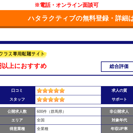
※電話・オンライン面談可
ハタラクティブの無料登録・詳細
万円以上におすすめ
総合評価
口コミ
求人の質
スタッフ
サポート
公開求人数
600件（群馬県）
非公開求人
エリア
全国
対象年代
得意業種
全業種
年収UP率