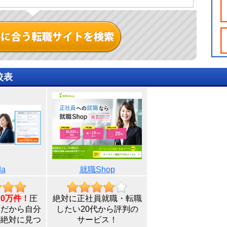
較表
da
就職Shop
0万件！
圧
絶対に正社員就職・転職
数だから自分
したい20代から評判の
が絶対に見つ
サービス！