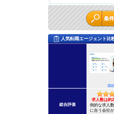
人気転職エージェント比
do
求人数は約2
総合評価
倒的な求人
に合う会社