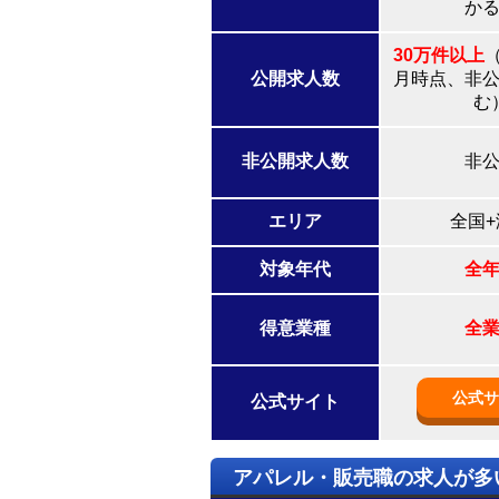
か
30万件以上
（
公開求人数
月時点、非
む
非公開求人数
非
エリア
全国+
対象年代
全
得意業種
全
公式サ
公式サイト
アパレル・販売職の求人が多