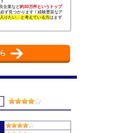
！
良企業など
約30万件というトップ
社が必ず見つかります！経験豊富なア
入りたい」と考えている方
はまず
ちら