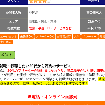
スタッフ
サポート
公開求人数
非開示
非公開求人
エリア
首都圏・関西・東海
対象年代
得意業種
営業・事務・IT・サービスなど
年収UP率
エージェント
未経験OK
フリーターOK
全職種対応
大手
ベンチャー
外
土日休み
就職・転職したい20代から評判のサービス！
徴は、
20代のフリーターが正社員になれたり、第二新卒がより良い職場
以上が利用した実績で評判が良く、しかも求人掲載企業は全て訪問済み
リアアドバイザーのオンライン面談から就職活動がはじまります。
就職
減らせるので、就職・転職に不安がある方におすすめです！
※電話・オンライン面談可