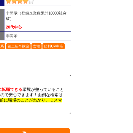
非開示（登録企業数累計10000社突
破）
20代中心
非開示
資系
第二新卒歓迎
女性
給料UP率高
に転職できる
環境が整っていること
なので安心できます！面倒な検索は
前に職場のことがわかり、ミスマ