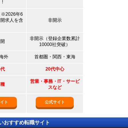
る！
※2026年6
公開求人を含
非開示
）
非開示（登録企業数累計
公開
10000社突破）
海外
首都圏・関西・東海
年代
20代中心
営業・事務・IT・サービ
業種
スなど
イト
公式サイト
いおすすめ転職サイト