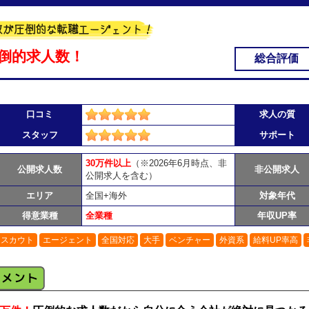
倒的求人数！
総合評価
口コミ
求人の質
スタッフ
サポート
30万件以上
（※2026年6月時点、非
公開求人数
非公開求人
公開求人を含む）
エリア
全国+海外
対象年代
得意業種
全業種
年収UP率
スカウト
エージェント
全国対応
大手
ベンチャー
外資系
給料UP率高