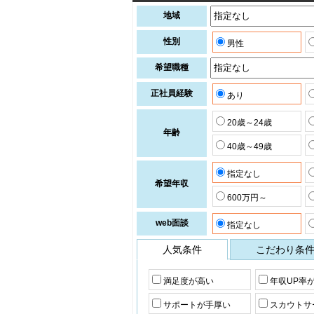
地域
性別
男性
希望職種
正社員経験
あり
20歳～24歳
年齢
40歳～49歳
指定なし
希望年収
600万円～
web面談
指定なし
人気条件
こだわり条
満足度が高い
年収UP率
サポートが手厚い
スカウトサ