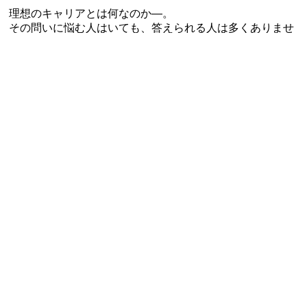
理想のキャリアとは何なのか―。
その問いに悩む人はいても、答えられる人は多くありませ
ん。
たとえば、転職するべきか悩んだとき、
ネットで調べてみても、明確な答えが見つからず、結局動
き出すことができなかったという声はたくさん聞きます。
キャリアガイドは、キャリアに関する全ての悩みを解決す
るために作られました。
各業界の専門家を揃え、あらゆる角度から、「キャリア・
仕事」に関する情報を発信し、あなたの最高のキャリアの
実現をお手伝いします。
仕事・年収・転職、最高の人生へ導く総合メディアを目指
して。