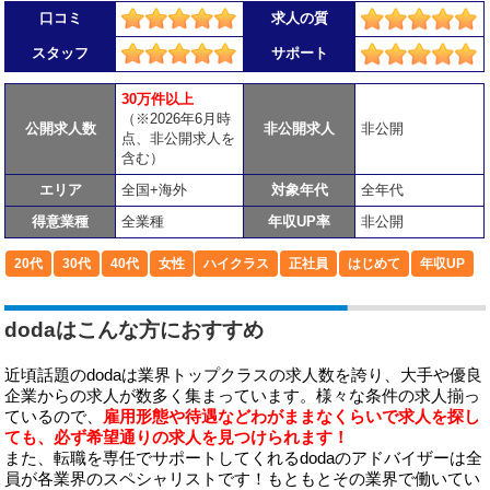
口コミ
求人の質
スタッフ
サポート
30万件以上
（※2026年6月時
公開求人数
非公開求人
非公開
点、非公開求人を
含む）
エリア
全国+海外
対象年代
全年代
得意業種
全業種
年収UP率
非公開
20代
30代
40代
女性
ハイクラス
正社員
はじめて
年収UP
dodaはこんな方におすすめ
近頃話題のdodaは業界トップクラスの求人数を誇り、大手や優良
企業からの求人が数多く集まっています。様々な条件の求人揃っ
ているので、
雇用形態や待遇などわがままなくらいで求人を探し
ても、必ず希望通りの求人を見つけられます！
また、転職を専任でサポートしてくれるdodaのアドバイザーは全
員が各業界のスペシャリストです！もともとその業界で働いてい