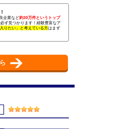
！
良企業など
約30万件というトップ
社が必ず見つかります！経験豊富なア
入りたい」と考えている方
はまず
ちら