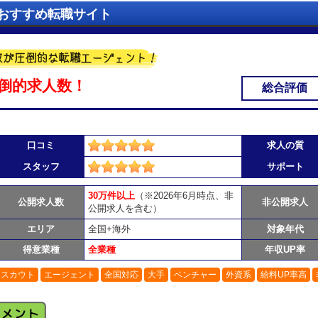
おすすめ転職サイト
倒的求人数！
総合評価
口コミ
求人の質
スタッフ
サポート
30万件以上
（※2026年6月時点、非
公開求人数
非公開求人
公開求人を含む）
エリア
全国+海外
対象年代
得意業種
全業種
年収UP率
スカウト
エージェント
全国対応
大手
ベンチャー
外資系
給料UP率高