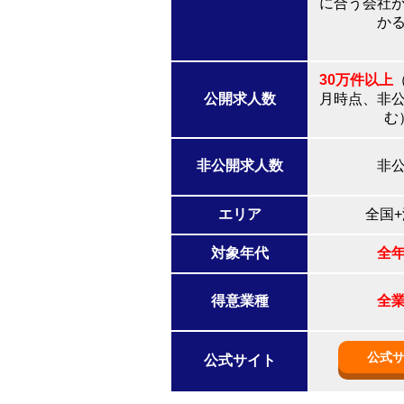
に合う会社
か
30万件以上
（
公開求人数
月時点、非
む
非公開求人数
非
エリア
全国
対象年代
全
得意業種
全
公式
公式サイト