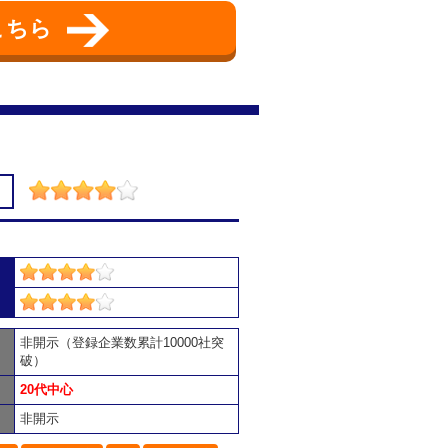
こちら
非開示（登録企業数累計10000社突
破）
20代中心
非開示