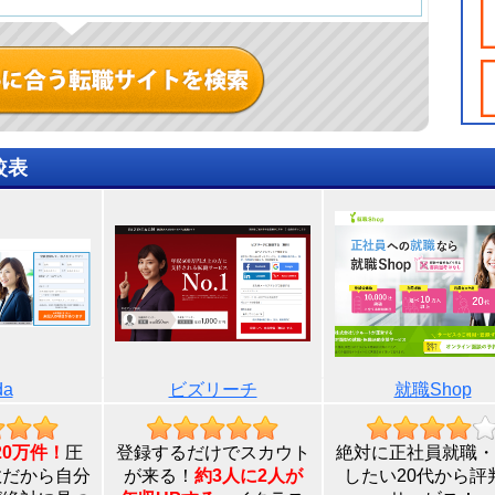
較表
da
ビズリーチ
就職Shop
20万件！
圧
登録するだけでスカウト
絶対に正社員就職・
数だから自分
が来る！
約3人に2人が
したい20代から評