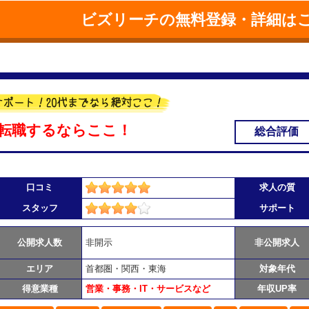
ビズリーチの無料登録・詳細は
転職するならここ！
総合評価
口コミ
求人の質
スタッフ
サポート
公開求人数
非開示
非公開求人
エリア
首都圏・関西・東海
対象年代
得意業種
営業・事務・IT・サービスなど
年収UP率