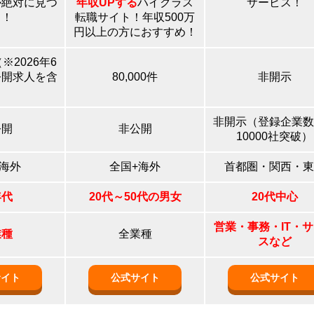
が絶対に見つ
年収UPする
ハイクラス
サービス！
る！
転職サイト！年収500万
円以上の方におすすめ！
※2026年6
公開求人を含
80,000件
非開示
）
非開示（登録企業数
公開
非公開
10000社突破）
+海外
全国+海外
首都圏・関西・東
年代
20代～50代の男女
20代中心
営業・事務・IT・
業種
全業種
スなど
サイト
公式サイト
公式サイト