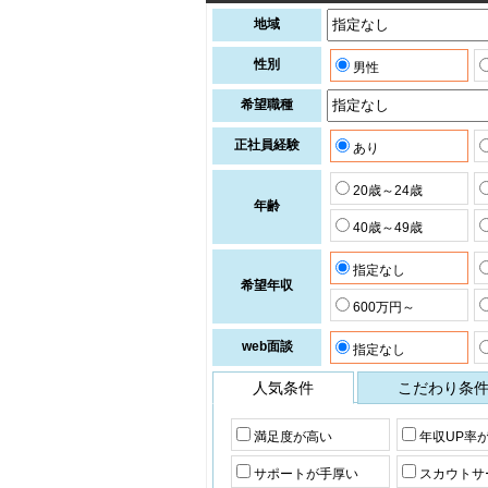
地域
性別
男性
希望職種
正社員経験
あり
20歳～24歳
年齢
40歳～49歳
指定なし
希望年収
600万円～
web面談
指定なし
人気条件
こだわり条
満足度が高い
年収UP率
サポートが手厚い
スカウトサ