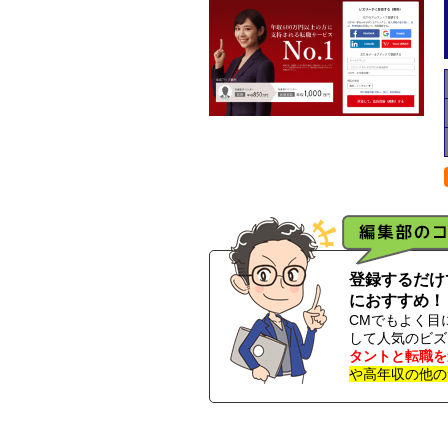
登録するだけ
におすすめ！
CMでもよく目
して人気のビズ
タントと転職を
や高年収の他の