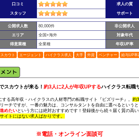
口コミ
求人の質
スタッフ
サポート
公開求人数
80,000件
非公開求人
エリア
全国+海外
対象年代
得意業種
全業種
年収UP率
スカウト
エージェント
ハイクラス求人
大手
外資
ベンチャー
給与UP率
でスカウトが来る！
約3人に2人が年収UPする
ハイクラス転職サ
にする高年収・ハイクラスの人材専門の転職サイト『ビズリーチ』。
約
リーチですが、一番の魅力は、コンサルタントを自由に選べるというと
進めたい
という方には絶対おすすめです！登録後から続々届く質の高い
サイトにはない求人ばかりです。
※電話・オンライン面談可