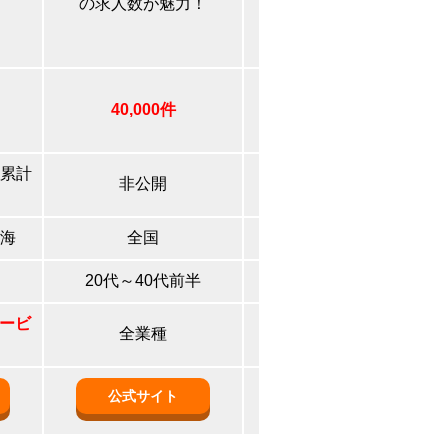
の求人数が魅力！
で安心！
40,000件
60,000件
累計
非公開
非公開
海
全国
全国
20代～40代前半
全年代
サービ
全業種
事務
・その他全業種
公式サイト
公式サイト