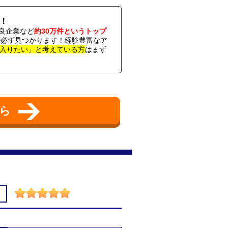
！
良企業など
約30万件というトップ
社が必ず見つかります！経験豊富なア
入りたい」と考えている方
はまず
ちら