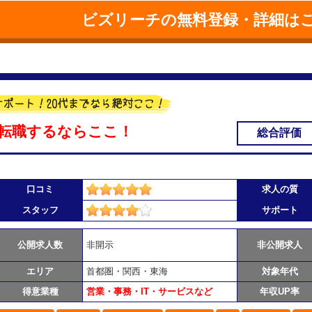
ビズリーチの無料登録・詳細は
転職するならここ！
総合評価
口コミ
求人の質
スタッフ
サポート
公開求人数
非開示
非公開求人
エリア
首都圏・関西・東海
対象年代
得意業種
営業・事務・IT・サービスなど
年収UP率