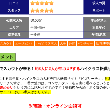
口コミ
求人の質
スタッフ
サポート
公開求人数
80,000件
非公開求人
エリア
全国+海外
対象年代
得意業種
全業種
年収UP率
スカウト
エージェント
ハイクラス求人
大手
外資
ベンチャー
給与UP率
でスカウトが来る！
約3人に2人が年収UPする
ハイクラス転職サ
にする高年収・ハイクラスの人材専門の転職サイト『ビズリーチ』。
約
リーチですが、一番の魅力は、コンサルタントを自由に選べるというと
進めたい
という方には絶対おすすめです！登録後から続々届く質の高い
サイトにはない求人ばかりです。
※電話・オンライン面談可