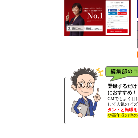
登録するだけ
におすすめ！
CMでもよく目
して人気のビズ
タントと転職を
や高年収の他の