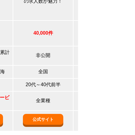
の求人数が魅力！
で安心！
40,000件
60,000件
累計
非公開
非公開
海
全国
全国
20代～40代前半
全年代
サービ
全業種
事務
・その他全業種
公式サイト
公式サイト