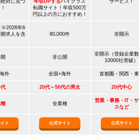
が絶対に見つ
年収UPする
ハイクラス
サービス！
る！
転職サイト！年収500万
円以上の方におすすめ！
※2026年6
公開求人を含
80,000件
非開示
）
非開示（登録企業数
公開
非公開
10000社突破）
+海外
全国+海外
首都圏・関西・東
年代
20代～50代の男女
20代中心
営業・事務・IT・
業種
全業種
スなど
サイト
公式サイト
公式サイト