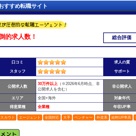
おすすめ転職サイト
倒的求人数！
総合評価
口コミ
求人の質
スタッフ
サポート
30万件以上
（※2026年6月時点、非
公開求人数
非公開求人
公開求人を含む）
エリア
全国+海外
対象年代
得意業種
全業種
年収UP率
スカウト
エージェント
全国対応
大手
ベンチャー
外資系
給料UP率高