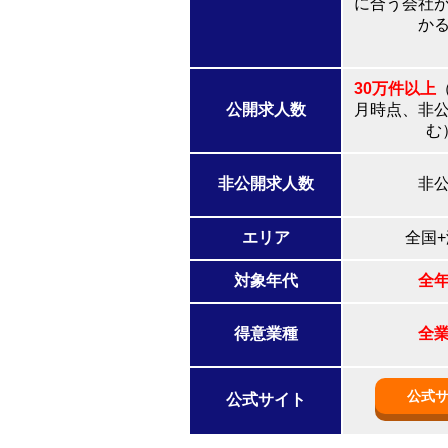
に合う会社
か
30万件以上
（
公開求人数
月時点、非
む
非公開求人数
非
エリア
全国
対象年代
全
得意業種
全
公式
公式サイト