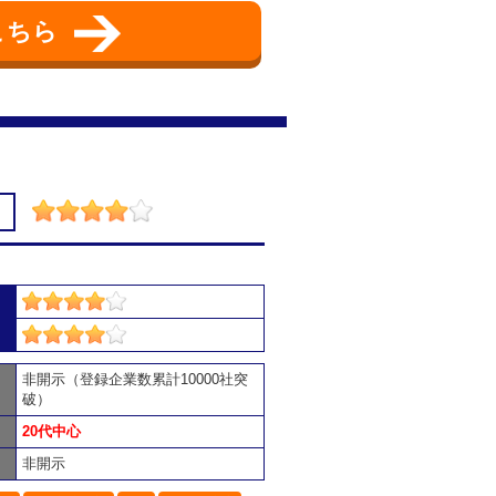
こちら
非開示（登録企業数累計10000社突
破）
20代中心
非開示