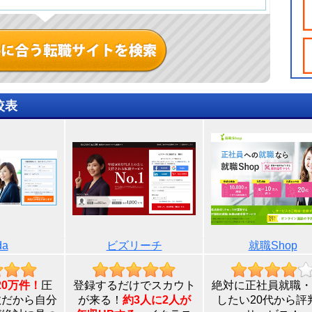
較表
da
ビズリーチ
就職Shop
20万件！
圧
登録するだけでスカウト
絶対に正社員就職・
数だから自分
が来る！
約3人に2人が
したい20代から評