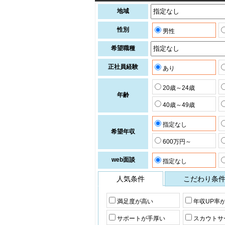
地域
性別
男性
希望職種
正社員経験
あり
20歳～24歳
年齢
40歳～49歳
指定なし
希望年収
600万円～
web面談
指定なし
人気条件
こだわり条
満足度が高い
年収UP率
サポートが手厚い
スカウトサ