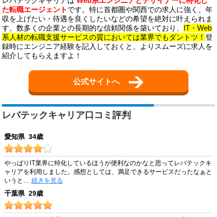
レバテックキャリアは
Web系エンジニアとデザイナーに特化し
た転職エージェント
です。特に首都圏や関西での求人に強く、年
収を上げたい・待遇を良くしたいなどの希望を絶対に叶えられま
す。数多くの企業との長期的な信頼関係を築いており、
IT・Web
系人材の転職支援サービスの質においては業界でもダントツ！
登
録時にエンジニア経験を記入しておくと、よりスムーズに求人を
紹介してもらえますよ！
公式サイトへ
レバテックキャリア口コミ評判
愛知県 34歳
やっぱりIT業界に特化しているほうが便利なのかなと思ってレバテックキ
ャリアを利用しました。感想としては、満足できるサービスだったなぁと
いうと…
続きを見る
千葉県 29歳