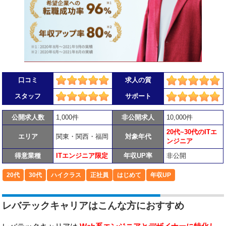
口コミ
求人の質
スタッフ
サポート
公開求人数
1,000件
非公開求人
10,000件
20代~30代のITエ
エリア
関東・関西・福岡
対象年代
ンジニア
得意業種
ITエンジニア限定
年収UP率
非公開
20代
30代
ハイクラス
正社員
はじめて
年収UP
レバテックキャリアはこんな方におすすめ